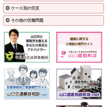
労災とは
労災問題の解決方法と弁護士に相談するメリット
労災による後遺障害とその認定基準
労災の後遺障害の補償内容と後遺障害認定を受けるためのポ
過労による労災について
会社の責任による労災について
労災隠しをされた場合
パート・アルバイト（非正規雇用）の労災について
労災が認められず納得がいかない方へ
ケース別の労災
イント
製造業の労災
建設業の労災
林業の労災
陸上貨物運送事業の労災
第三次産業（小売業、社会福祉施設、飲食店など）の労災
転倒
墜落・転落
無理な動作
はさまれ・巻き込まれ
激突事故
崩壊・倒壊
飛来・落下
切れ・こすれ
高温・低温の物との接触
有害物との接触
感電・爆発・破裂・火災
交通事故（道路）
その他の労働問題
不当解雇・退職勧奨を受けた方
未払賃金・残業代請求について
賃金カットなど労働条件を変更された方へ
セクハラ、パワハラなどでお困りの方へ