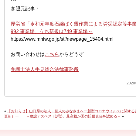
***
参照元記事：
厚労省「令和元年度石綿ばく露作業による労災認定等事
992 事業場、うち新規は749 事業場～
https://www.mhlw.go.jp/stf/newpage_15404.html
お問い合わせは
こちら
からどうぞ
弁護士法人牛見総合法律事務所
202
«
【お知らせ】山口県の法人・個人のみなさまへー新型コロナウイルスに関する
更新）ー
～建設アスベスト訴訟、最高裁が国の賠償責任を認める～
»