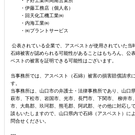
・下野工業㈱周南営業所
・伊藤工務店（個人名）
・回天化工機工業㈱
・内海工業㈱
・㈱プラントサービス
公表されている企業で、アスベストが使用されていた当
石綿被害が認められる可能性があることはもちろん、公
ベストの被害を証明できる可能性はございます。
当事務所では、アスベスト（石綿）被害の損害賠償請求
す。
当事務所は、山口市の弁護士・法律事務所であり、山口
萩市、下松市、岩国市、光市、長門市、下関市、 柳井市
市、大島郡、玖珂郡、熊毛郡、阿武郡、その他に対応し
談もいたしますので、山口県内で石綿（アスベスト）に
問合せください。