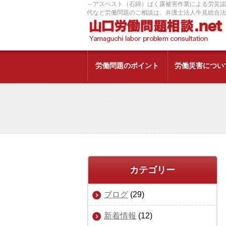
～アスベスト（石綿）ばく露被害作業による労災認
代など労働問題のご相談は、弁護士法人牛見総合法
労働問題のポイント
労働災害につい
労災とは
製造業の労災
労
るメ
過労による労災について
第三次産業（小売業、社会福祉施設、
会
飲食店など）の労災
労災が認められず納得がいかない方へ
はさまれ・巻き込まれ
料金案内
事務所案内
不当解雇・退職勧奨を受けた方
労働問題のポイント
切れ・こすれ
高
牛見 和博 弁護士
塩田 菜穂子 
カテゴリー
交通事故（道路）
ブログ
(29)
新着情報
(12)