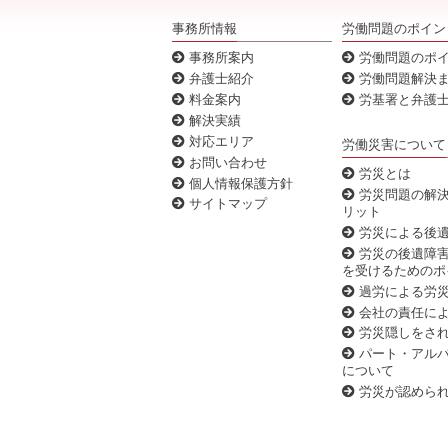
事務所情報
労働問題のポイン
事務所案内
労働問題のポ
弁護士紹介
労働問題解決
料金案内
労基署と弁護士
解決実績
対応エリア
労働災害について
お問い合わせ
労災とは
個人情報保護方針
労災問題の解決
サイトマップ
リット
労災による後遺
労災の後遺障害
を受けるためのポ
過労による労
会社の責任によ
労災隠しをさ
パート・アルバ
について
労災が認められ