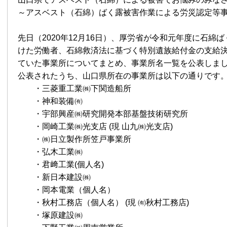
～アスベスト（石綿）ばく露被害作業による労災認定等
先日（2020年12月16日）、厚労省が令和元年度に石綿
けた労働者、石綿救済法に基づく特別遺族給付金の支給
ていた事業所についてまとめ、事業所名一覧を公表しま
公表されたうち、山口県所在の事業所は以下の通りです
・三菱重工業㈱下関造船所
・神和装備㈲
・宇部興産㈱研究開発本部基盤技術研究所
・岡崎工業㈱光支店 (現 山九㈱光支店)
・㈱日立製作所笠戸事業所
・弘木工業㈱
・君﨑工業(個人名)
・新日本建設㈱
・岡本電業（個人名）
・秋村工務店（個人名） (現 ㈲秋村工務店)
・塚原建設㈱