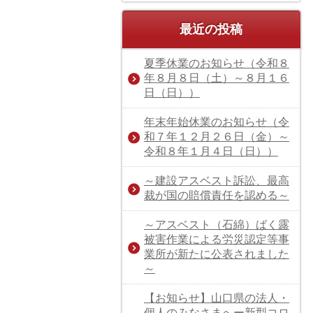
最近の投稿
夏季休業のお知らせ（令和８
年８月８日（土）～８月１６
日（日））
年末年始休業のお知らせ（令
和７年１２月２６日（金）～
令和８年１月４日（日））
～建設アスベスト訴訟、最高
裁が国の賠償責任を認める～
～アスベスト（石綿）ばく露
被害作業による労災認定等事
業所が新たに公表されました
～
【お知らせ】山口県の法人・
個人のみなさまへー新型コロ