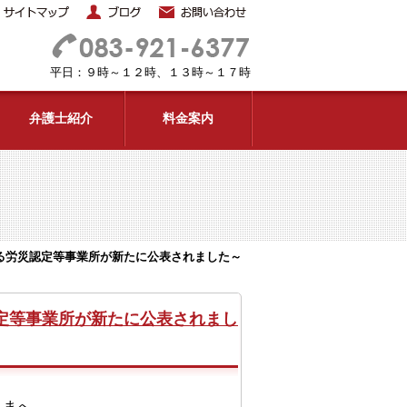
平日：９時～１２時、１３時～１７時
弁護士紹介
料金案内
準
労災の後遺障害の補償内容と後遺障害
陸上貨物運送事業の労災
認定を受けるためのポイント
パート・アルバイト（非正規雇用）の
無理な動作
労災について
飛来・落下
情報保護方針
サイトマップ
る労災認定等事業所が新たに公表されました～
セクハラ、パワハラなどでお困り
感電・爆発・破裂・火災
 嵩之 弁護士
浦部 真奈 弁護士
の方へ
定等事業所が新たに公表されまし
さまへ