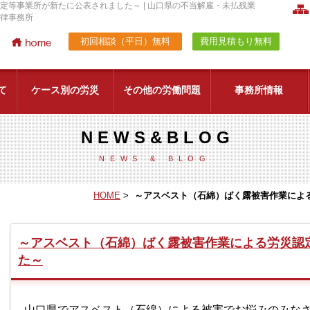
定等事業所が新たに公表されました～ | 山口県の不当解雇・未払残業
律事務所
初回相談（平日）無料
費用見積もり無料
て
ケース別の労災
その他の労働問題
事務所情報
災問題の解決方法と弁護士に相談す
建設業の労災
労災による後遺障害とその認定基
林業の労災
リット
N E W S & B L O G
社の責任による労災について
転倒
労災隠しをされた場合
墜落・転落
NEWS & BLOG
激突事故
崩壊・倒壊
お問い合わせ
個人
対応エリア
HOME
>
～アスベスト（石綿）ばく露被害作業によ
未払賃金・残業代請求について
労働問題解決までの流れ
賃金カットなど労働条件を変更さ
労基署と弁護士の違いについて
温・低温の物との接触
有害物との接触
弁護士
近藤 裕起 弁護士
戸田 健司 弁護士
野中
れた方へ
～アスベスト（石綿）ばく露被害作業による労災認
た～
山口県でアスベスト（石綿）による被害でお悩みのみな