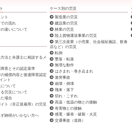
ト
ケース別の労災
イント
製造業の労災
までの流れ
建設業の労災
の違いについて
林業の労災
陸上貨物運送事業の労災
第三次産業（小売業、社会福祉施設、飲食
店など）の労災
転倒
方法と弁護士に相談するメ
墜落・転落
無理な動作
障害とその認定基準
はさまれ・巻き込まれ
の補償内容と後遺障害認定
激突事故
イント
崩壊・倒壊
災について
飛来・落下
る労災について
切れ・こすれ
れた場合
高温・低温の物との接触
イト（非正規雇用）の労災
有害物との接触
感電・爆発・破裂・火災
ず納得がいかない方へ
交通事故（道路）